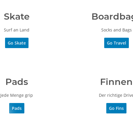
Skate
Boardba
Surf an Land
Socks and Bags
Go Skate
Go Travel
Pads
Finnen
Jede Menge grip
Der richtige Driv
Pads
Go Fins