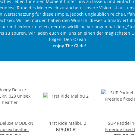
isches Leben für einen Moment hinter uns zu lassen, und einfach n
 endlose Ruhe des Meeres einzutauchen. Unsere Vision ist aus uns
en Wertschätzung für diese simple, jedoch unglaublich reiche Erfa
chsen. Wir bei norden haben den Wunsch, dieses ultimativ erfül
uer mit jedem zu teilen, der das wirkliche Verlangen hat den „Sto
ns zu spüren. Wir laden euch ein, uns an einen der magischsten O
folgen: Den Ozean
…enjoy The Glide!
 Deluxe MODERN
1rst Ride Malibu 2
SUP Paddel 
unisex heather
Freeride fixed
619,00 € -