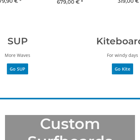
79,90 €
*
319,00 
679,00 €
*
SUP
Kiteboar
More Waves
For windy days
Go SUP
Go Kite
Custom