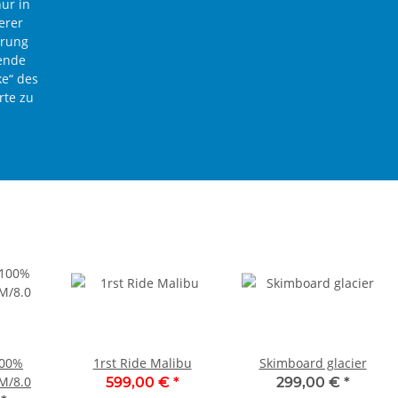
ur in
erer
hrung
lende
ke“ des
rte zu
100%
1rst Ride Malibu
Skimboard glacier
 M/8.0
599,00 €
*
299,00 €
*