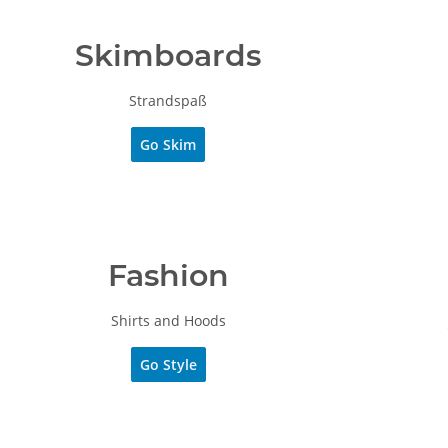
Skimboards
Strandspaß
Go Skim
Fashion
Shirts and Hoods
Go Style