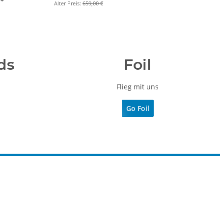
€
*
Alter Preis:
659,00 €
ds
Foil
Flieg mit uns
Go Foil