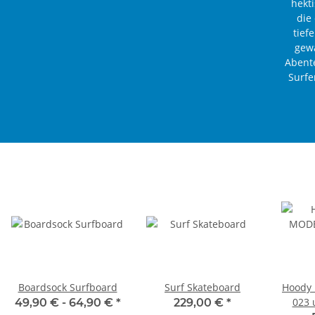
hekt
die
tief
gewa
Abente
Surfe
Boardsock Surfboard
Surf Skateboard
Hoody
023 
49,90 € -
64,90 €
*
229,00 €
*