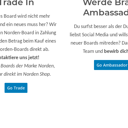
Trade In
Werde Br
Ambassad
es Board wird nicht mehr
nd ein neues muss her? Wir
Du surfst besser als der D
n Norden-Board in Zahlung
liebst Social Media und will
den Betrag beim Kauf eines
neuer Boards mitreden? D
orden-Boards direkt ab.
Team und
bewirb dich
taktiere uns jetzt!
Go Ambassador
ür Boards der Marke Norden,
ur direkt im Norden Shop.
Go Trade