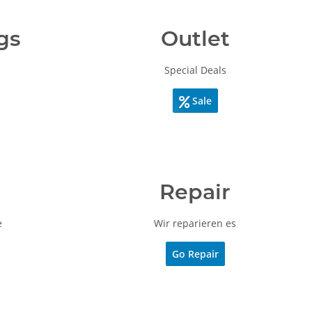
gs
Outlet
Special Deals
Sale

Repair
e
Wir reparieren es
Go Repair