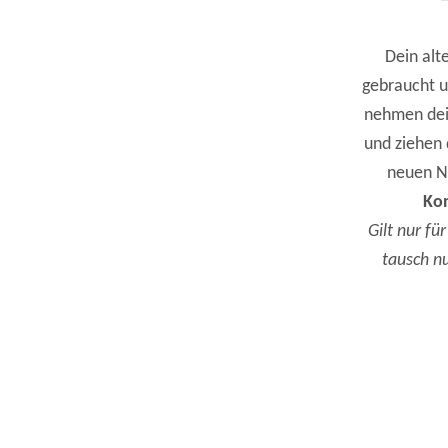
Dein alt
gebraucht u
nehmen dei
und ziehen 
neuen N
Kon
Gilt nur f
tausch n