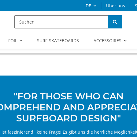
DE
Über uns
S
FOIL
SURF-SKATEBOARDS
ACCESSOIRES
"FOR THOSE WHO CAN
OMPREHEND AND APPRECIA
SURFBOARD DESIGN"
 ist faszinierend…keine Frage! Es gibt uns die herrliche Möglichkei