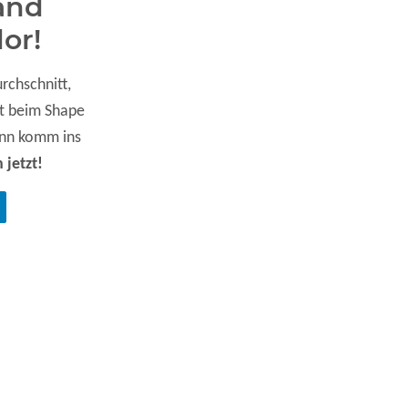
and
or!
urchschnitt,
st beim Shape
ann komm ins
 jetzt!