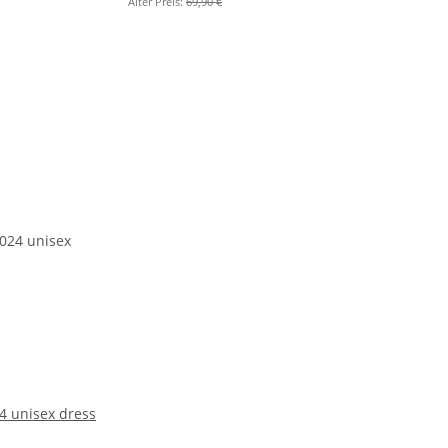
Alter Preis:
69,90 €
 unisex dress