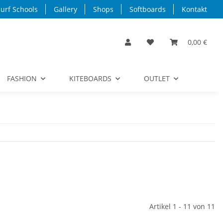
urf Schools
Gallery
Shops
Softboards
Kontakt
0,00 €
FASHION
KITEBOARDS
OUTLET
Artikel 1 - 11 von 11