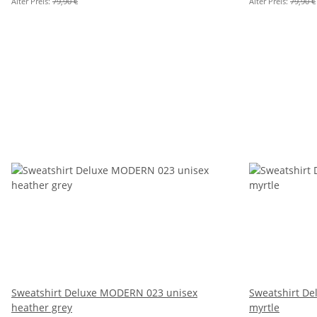
Alter Preis:
79,90 €
Alter Preis:
79,90 €
Sweatshirt Deluxe MODERN 023 unisex
Sweatshirt D
heather grey
myrtle