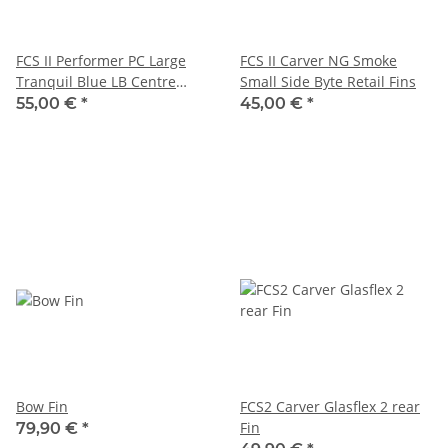
FCS II Performer PC Large
FCS II Carver NG Smoke
Tranquil Blue LB Centre
Small Side Byte Retail Fins
Retail Fin
55,00 €
*
45,00 €
*
Bow Fin
FCS2 Carver Glasflex 2 rear
Fin
79,90 €
*