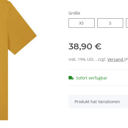
Größe
XS
S
38,90 €
inkl. 19% USt. , zzgl.
Versand
(P
Sofort verfügbar
x
Produkt hat Variationen