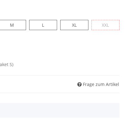
M
L
XL
XXL
aket S)
Frage zum Artikel