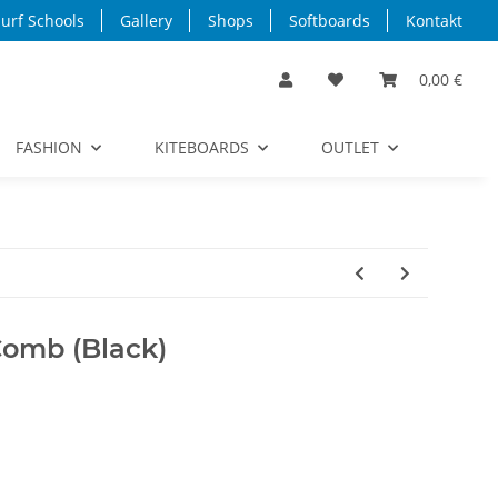
urf Schools
Gallery
Shops
Softboards
Kontakt
0,00 €
FASHION
KITEBOARDS
OUTLET
omb (Black)