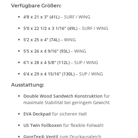
Verfügbare Größen:
4'8 x 21 x 3" (41L)
– SURF / WING
5'0 x 22 1/2 x 3 1/16" (49L)
– SURF / WING
5'2 x 25 x 4" (74L)
– WING
5'5 x 26 x 4 9/16" (93L)
– WING
6'1 x 28 x 4 5/8" (112L)
– SUP / WING
6'4 x 29 x 4 15/16" (130L)
– SUP / WING
Ausstattung:
Double Wood Sandwich Konstruktion
für
maximale Stabilität bei geringem Gewicht
EVA Deckpad
für sicheren Halt
US Twin Foilboxen
für flexible Foilwahl
GoreTex® Ventil
zum Druckausgleich