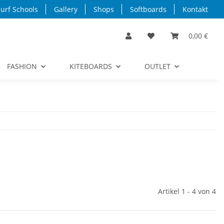
urf Schools
Gallery
Shops
Softboards
Kontakt
0,00 €
FASHION
KITEBOARDS
OUTLET
Artikel 1 - 4 von 4