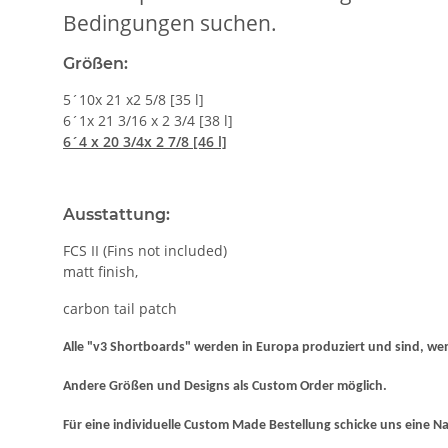
Bedingungen suchen.
Größen:
5´10x 21 x2 5/8 [35 l]
6´1x 21 3/16 x 2 3/4 [38 l]
6´4 x 20 3/4x 2 7/8 [46 l]
Ausstattung:
FCS II (Fins not included)
matt finish,
carbon tail patch
Alle "v3 Shortboards" werden in Europa produziert und sind, wenn
Andere Größen und Designs als Custom Order möglich.
Für eine individuelle Custom Made Bestellung schicke uns eine N