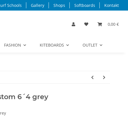
urf Schools
Gallery
Shops
Softboards
Kontakt
0,00 €
FASHION
KITEBOARDS
OUTLET
stom 6´4 grey
rey