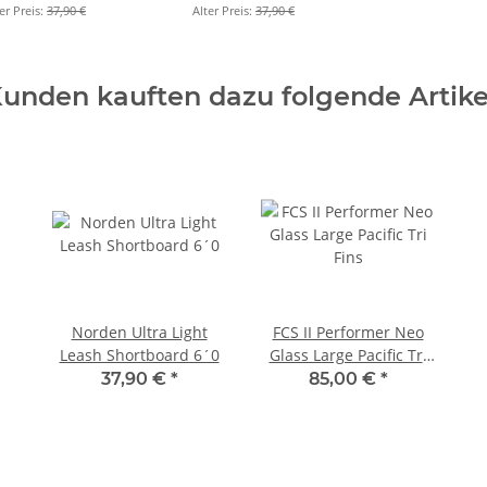
er Preis:
37,90 €
Alter Preis:
37,90 €
unden kauften dazu folgende Artike
Norden Ultra Light
FCS II Performer Neo
Leash Shortboard 6´0
Glass Large Pacific Tri
Fins
37,90 €
*
85,00 €
*