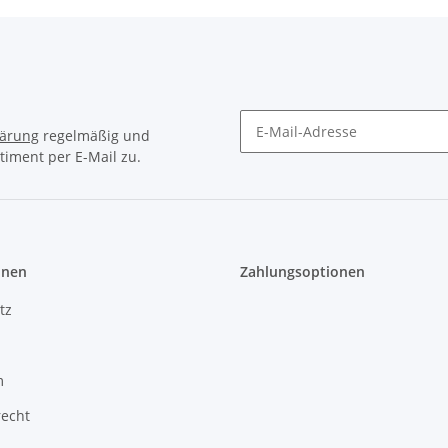
lärung
regelmäßig und
timent per E-Mail zu.
onen
Zahlungsoptionen
tz
m
recht