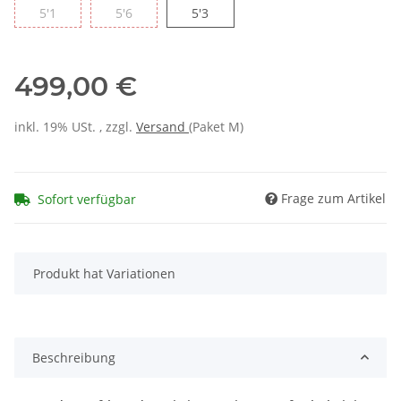
5'1
5'6
5'3
499,00 €
inkl. 19% USt. , zzgl.
Versand
(Paket M)
Frage zum Artikel
Sofort verfügbar
x
Produkt hat Variationen
Beschreibung