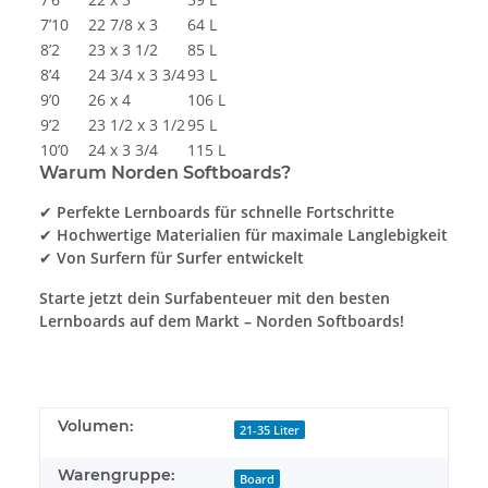
7’10
22 7/8 x 3
64 L
8’2
23 x 3 1/2
85 L
8’4
24 3/4 x 3 3/4
93 L
9’0
26 x 4
106 L
9’2
23 1/2 x 3 1/2
95 L
10’0
24 x 3 3/4
115 L
Warum Norden Softboards?
✔
Perfekte Lernboards für schnelle Fortschritte
✔
Hochwertige Materialien für maximale Langlebigkeit
✔
Von Surfern für Surfer entwickelt
Starte jetzt dein Surfabenteuer mit den besten
Lernboards auf dem Markt – Norden Softboards!
Volumen:
21-35 Liter
Warengruppe:
Board