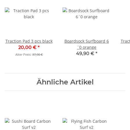
Traction Pad 3 pcs black
Boardsock Surfboard 6
Trac
´0 orange
20,00 €
*
49,90 €
*
Alter Preis:
37,90 €
Ähnliche Artikel