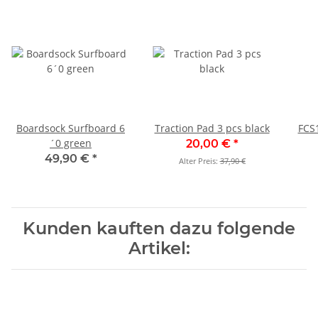
Boardsock Surfboard 6
Traction Pad 3 pcs black
FCS1 3 Fin Set
´0 green
20,00 €
*
49,90 €
*
Alter Preis:
37,90 €
Kunden kauften dazu folgende
Artikel: