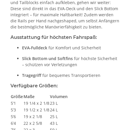
und Tailblocks einfach aufkleben, gehen wir weiter:
Diese sind direkt in das EVA-Deck und den Slick Bottom
integriert – für maximale Haltbarkeit! Zudem werden
die Rails per Hand nachgeshaped, um selbst Anfängern
die bestmögliche Manövrierfähigkeit zu bieten.
Ausstattung für höchsten Fahrspaß:
EVA-Fulldeck
für Komfort und Sicherheit
Slick Bottom und Softfins
für höchste Sicherheit
– schützen vor Verletzungen
Tragegriff
für bequemes Transportieren
Verfügbare Größen:
Größe
Maße
Volumen
5’1
19 1/4 x 2 1/8
23 L
5’3
19 1/2 x 2 1/8
24 L
5’6
19 x 2 1/8
25 L
6’4
22 x 2 5/8
43 L
7’6
22 x 3
59 L