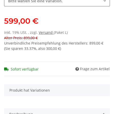
Bitte wählen Sie eine Variation.
599,00 €
inkl. 19% USt. , zzgl.
Versand
(Paket L)
Alter Preis: 899,00 €
Unverbindliche Preisempfehlung des Herstellers
:
899,00 €
(Sie sparen
33.37%
, also
300,00 €
)
Frage zum Artikel
Sofort verfügbar
x
Produkt hat Variationen