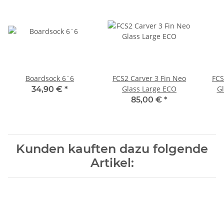
Boardsock 6´6
FCS2 Carver 3 Fin Neo
FCS
Glass Large ECO
G
34,90 €
*
85,00 €
*
Kunden kauften dazu folgende
Artikel: