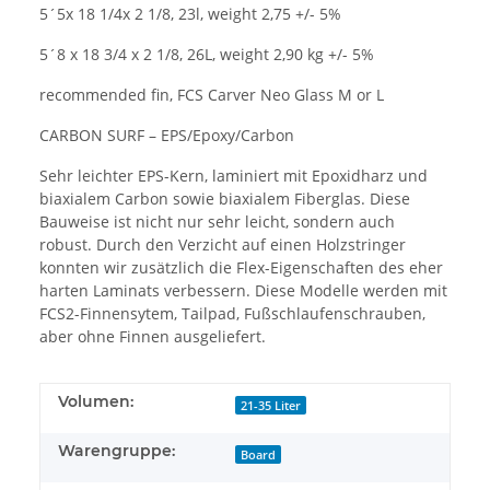
5´5x 18 1/4x 2 1/8, 23l, weight 2,75 +/- 5%
5´8 x 18 3/4 x 2 1/8, 26L, weight 2,90 kg +/- 5%
recommended fin, FCS Carver Neo Glass M or L
CARBON SURF – EPS/Epoxy/Carbon
Sehr leichter EPS-Kern, laminiert mit Epoxidharz und
biaxialem Carbon sowie biaxialem Fiberglas. Diese
Bauweise ist nicht nur sehr leicht, sondern auch
robust. Durch den Verzicht auf einen Holzstringer
konnten wir zusätzlich die Flex-Eigenschaften des eher
harten Laminats verbessern. Diese Modelle werden mit
FCS2-Finnensytem, Tailpad, Fußschlaufenschrauben,
aber ohne Finnen ausgeliefert.
Volumen:
21-35 Liter
Warengruppe:
Board