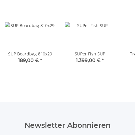
SUP Boardbag 8´0x29
SUPer Fish SUP
Tr
189,00 €
*
1.399,00 €
*
Newsletter Abonnieren