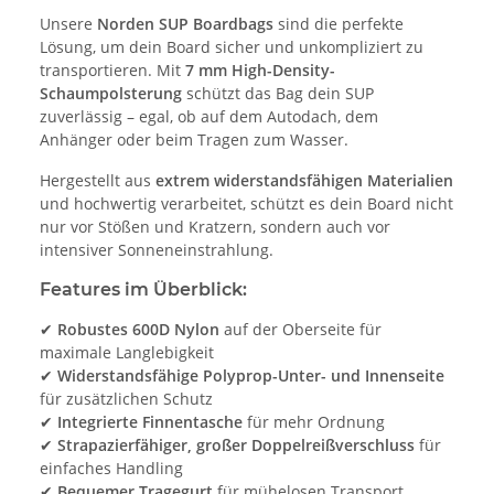
Unsere
Norden SUP Boardbags
sind die perfekte
Lösung, um dein Board sicher und unkompliziert zu
transportieren. Mit
7 mm High-Density-
Schaumpolsterung
schützt das Bag dein SUP
zuverlässig – egal, ob auf dem Autodach, dem
Anhänger oder beim Tragen zum Wasser.
Hergestellt aus
extrem widerstandsfähigen Materialien
und hochwertig verarbeitet, schützt es dein Board nicht
nur vor Stößen und Kratzern, sondern auch vor
intensiver Sonneneinstrahlung.
Features im Überblick:
✔
Robustes 600D Nylon
auf der Oberseite für
maximale Langlebigkeit
✔
Widerstandsfähige Polyprop-Unter- und Innenseite
für zusätzlichen Schutz
✔
Integrierte Finnentasche
für mehr Ordnung
✔
Strapazierfähiger, großer Doppelreißverschluss
für
einfaches Handling
✔
Bequemer Tragegurt
für mühelosen Transport