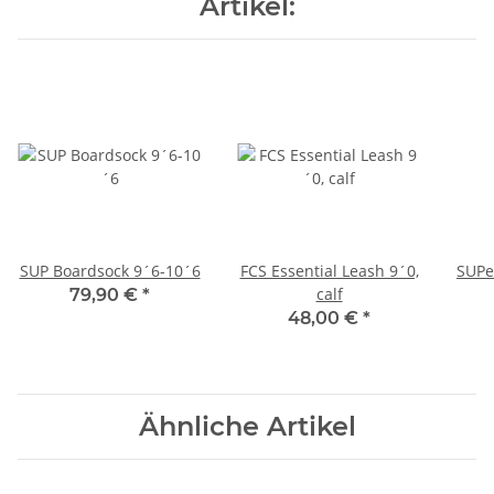
Artikel:
SUP Boardsock 9´6-10´6
FCS Essential Leash 9´0,
SUPer
calf
79,90 €
*
48,00 €
*
Ähnliche Artikel