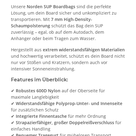
Unsere
Norden SUP Boardbags
sind die perfekte
Lösung, um dein Board sicher und unkompliziert zu
transportieren. Mit
7 mm High-Density-
Schaumpolsterung
schützt das Bag dein SUP
zuverlässig – egal, ob auf dem Autodach, dem
Anhänger oder beim Tragen zum Wasser.
Hergestellt aus
extrem widerstandsfähigen Materialien
und hochwertig verarbeitet, schützt es dein Board nicht
nur vor Stößen und Kratzern, sondern auch vor
intensiver Sonneneinstrahlung.
Features im Überblick:
✔
Robustes 600D Nylon
auf der Oberseite für
maximale Langlebigkeit
✔
Widerstandsfähige Polyprop-Unter- und Innenseite
für zusätzlichen Schutz
✔
Integrierte Finnentasche
für mehr Ordnung
✔
Strapazierfähiger, großer Doppelreißverschluss
für
einfaches Handling
✔
Bequemer Tragegurt
für mühelosen Transport